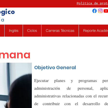
Política de prot
ógico
ia
d
Inglés
Ciclos
Carreras Técnicas
Reporte Acadé
umana
Objetivo General
Ejecutar planes y programas per
administración de personal, apli
administrativas relacionadas con el recu
de contribuir con el desarrollo d