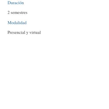
Duración
2 semestres
Modalidad
Presencial y virtual
Jornada
Nocturno o sábatina
Certificado en
Técnico laboral en auxiliar
administrativo.