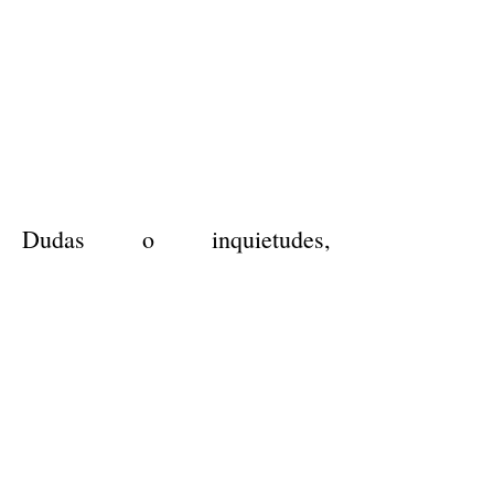
Dudas o inquietudes,
comunicate por whatsApp al
número
313 487 66 44
Aprobado por Resolución 007766, 001279,
007684, 007626, 008257, 008826,
008971
Vigilado por Secretaria de Educación de
Cundinamarca