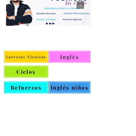
Inglés
Carreras Técnicas
Ciclos
Refuerzos
Inglés niños